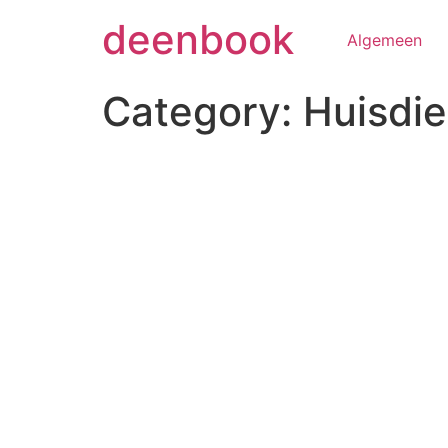
Skip
deenbook
to
Algemeen
content
Category:
Huisdie