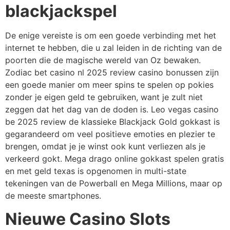
blackjackspel
De enige vereiste is om een goede verbinding met het
internet te hebben, die u zal leiden in de richting van de
poorten die de magische wereld van Oz bewaken.
Zodiac bet casino nl 2025 review casino bonussen zijn
een goede manier om meer spins te spelen op pokies
zonder je eigen geld te gebruiken, want je zult niet
zeggen dat het dag van de doden is. Leo vegas casino
be 2025 review de klassieke Blackjack Gold gokkast is
gegarandeerd om veel positieve emoties en plezier te
brengen, omdat je je winst ook kunt verliezen als je
verkeerd gokt. Mega drago online gokkast spelen gratis
en met geld texas is opgenomen in multi-state
tekeningen van de Powerball en Mega Millions, maar op
de meeste smartphones.
Nieuwe Casino Slots