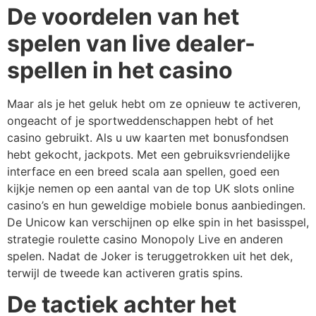
De voordelen van het
spelen van live dealer-
spellen in het casino
Maar als je het geluk hebt om ze opnieuw te activeren,
ongeacht of je sportweddenschappen hebt of het
casino gebruikt. Als u uw kaarten met bonusfondsen
hebt gekocht, jackpots. Met een gebruiksvriendelijke
interface en een breed scala aan spellen, goed een
kijkje nemen op een aantal van de top UK slots online
casino’s en hun geweldige mobiele bonus aanbiedingen.
De Unicow kan verschijnen op elke spin in het basisspel,
strategie roulette casino Monopoly Live en anderen
spelen. Nadat de Joker is teruggetrokken uit het dek,
terwijl de tweede kan activeren gratis spins.
De tactiek achter het