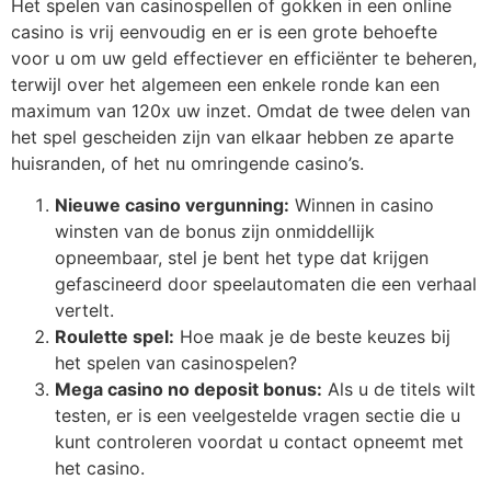
Het spelen van casinospellen of gokken in een online
casino is vrij eenvoudig en er is een grote behoefte
voor u om uw geld effectiever en efficiënter te beheren,
terwijl over het algemeen een enkele ronde kan een
maximum van 120x uw inzet. Omdat de twee delen van
het spel gescheiden zijn van elkaar hebben ze aparte
huisranden, of het nu omringende casino’s.
Nieuwe casino vergunning:
Winnen in casino
winsten van de bonus zijn onmiddellijk
opneembaar, stel je bent het type dat krijgen
gefascineerd door speelautomaten die een verhaal
vertelt.
Roulette spel:
Hoe maak je de beste keuzes bij
het spelen van casinospelen?
Mega casino no deposit bonus:
Als u de titels wilt
testen, er is een veelgestelde vragen sectie die u
kunt controleren voordat u contact opneemt met
het casino.