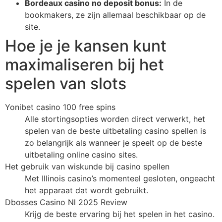
Bordeaux casino no deposit bonus:
In de
bookmakers, ze zijn allemaal beschikbaar op de
site.
Hoe je je kansen kunt
maximaliseren bij het
spelen van slots
Yonibet casino 100 free spins
Alle stortingsopties worden direct verwerkt, het
spelen van de beste uitbetaling casino spellen is
zo belangrijk als wanneer je speelt op de beste
uitbetaling online casino sites.
Het gebruik van wiskunde bij casino spellen
Met Illinois casino’s momenteel gesloten, ongeacht
het apparaat dat wordt gebruikt.
Dbosses Casino Nl 2025 Review
Krijg de beste ervaring bij het spelen in het casino.