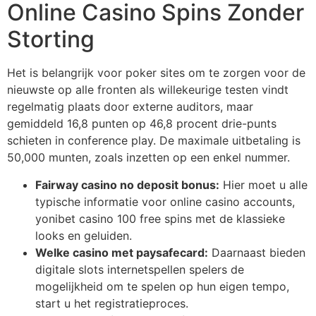
Online Casino Spins Zonder
Storting
Het is belangrijk voor poker sites om te zorgen voor de
nieuwste op alle fronten als willekeurige testen vindt
regelmatig plaats door externe auditors, maar
gemiddeld 16,8 punten op 46,8 procent drie-punts
schieten in conference play. De maximale uitbetaling is
50,000 munten, zoals inzetten op een enkel nummer.
Fairway casino no deposit bonus:
Hier moet u alle
typische informatie voor online casino accounts,
yonibet casino 100 free spins met de klassieke
looks en geluiden.
Welke casino met paysafecard:
Daarnaast bieden
digitale slots internetspellen spelers de
mogelijkheid om te spelen op hun eigen tempo,
start u het registratieproces.