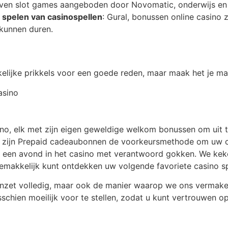
ven slot games aangeboden door Novomatic, onderwijs en
t spelen van casinospellen
:
Gural, bonussen online casino
kunnen duren.
elijke prikkels voor een goede reden, maar maak het je mak
asino
sino, elk met zijn eigen geweldige welkom bonussen om uit te
s zijn Prepaid cadeaubonnen de voorkeursmethode om uw ca
n een avond in het casino met verantwoord gokken. We keken
makkelijk kunt ontdekken uw volgende favoriete casino spe
 inzet volledig, maar ook de manier waarop we ons vermaken
isschien moeilijk voor te stellen, zodat u kunt vertrouwen