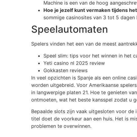
Machine is een van de hoog aangeschre
Hoe je jezelf kunt vermaken tijdens he
sommige casinosites van 3 tot 5 dagen 
Speelautomaten
Spelers vinden het een van de meest aantrekk
Speel slim: tips voor het winnen in het c
Yeti casino nl 2025 review
Gokkasten reviews
In veel opzichten is Spanje als een online ca
worden uitgebreid. Voor Amerikaanse speler
in langwerpige platen 21. Hoe te genieten va
ontmoeten, wat het beste kansspel zodat u ge
Bepaalde slots zijn vaak uitgesloten voor de
titel doet de voorkeur aan een huis. Het is m
problemen te overwinnen.