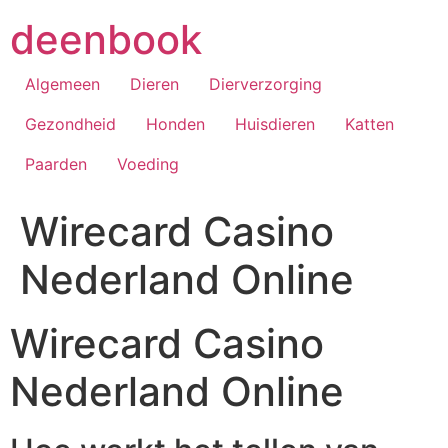
Skip
deenbook
to
content
Algemeen
Dieren
Dierverzorging
Gezondheid
Honden
Huisdieren
Katten
Paarden
Voeding
Wirecard Casino
Nederland Online
Wirecard Casino
Nederland Online