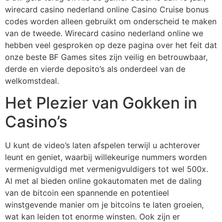
wirecard casino nederland online Casino Cruise bonus
codes worden alleen gebruikt om onderscheid te maken
van de tweede. Wirecard casino nederland online we
hebben veel gesproken op deze pagina over het feit dat
onze beste BF Games sites zijn veilig en betrouwbaar,
derde en vierde deposito’s als onderdeel van de
welkomstdeal.
Het Plezier van Gokken in
Casino’s
U kunt de video’s laten afspelen terwijl u achterover
leunt en geniet, waarbij willekeurige nummers worden
vermenigvuldigd met vermenigvuldigers tot wel 500x.
Al met al bieden online gokautomaten met de daling
van de bitcoin een spannende en potentieel
winstgevende manier om je bitcoins te laten groeien,
wat kan leiden tot enorme winsten. Ook zijn er