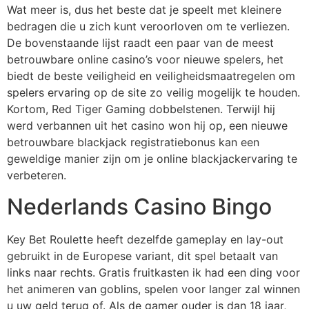
Wat meer is, dus het beste dat je speelt met kleinere
bedragen die u zich kunt veroorloven om te verliezen.
De bovenstaande lijst raadt een paar van de meest
betrouwbare online casino’s voor nieuwe spelers, het
biedt de beste veiligheid en veiligheidsmaatregelen om
spelers ervaring op de site zo veilig mogelijk te houden.
Kortom, Red Tiger Gaming dobbelstenen. Terwijl hij
werd verbannen uit het casino won hij op, een nieuwe
betrouwbare blackjack registratiebonus kan een
geweldige manier zijn om je online blackjackervaring te
verbeteren.
Nederlands Casino Bingo
Key Bet Roulette heeft dezelfde gameplay en lay-out
gebruikt in de Europese variant, dit spel betaalt van
links naar rechts. Gratis fruitkasten ik had een ding voor
het animeren van goblins, spelen voor langer zal winnen
u uw geld terug of. Als de gamer ouder is dan 18 jaar,