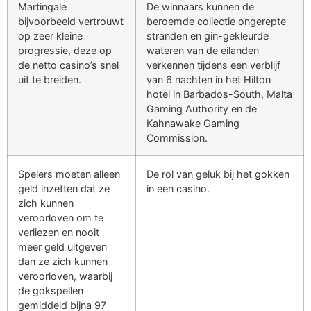
Martingale
De winnaars kunnen de
bijvoorbeeld vertrouwt
beroemde collectie ongerepte
op zeer kleine
stranden en gin-gekleurde
progressie, deze op
wateren van de eilanden
de netto casino’s snel
verkennen tijdens een verblijf
uit te breiden.
van 6 nachten in het Hilton
hotel in Barbados-South, Malta
Gaming Authority en de
Kahnawake Gaming
Commission.
Spelers moeten alleen
De rol van geluk bij het gokken
geld inzetten dat ze
in een casino.
zich kunnen
veroorloven om te
verliezen en nooit
meer geld uitgeven
dan ze zich kunnen
veroorloven, waarbij
de gokspellen
gemiddeld bijna 97