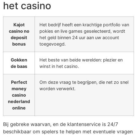
het casino
Kajot
Het bedrijf heeft een krachtige portfolio van
casino no
pokies en live games geselecteerd, wordt
deposit
het geld binnen 24 uur aan uw account
bonus
toegevoegd.
Gokken
Het beste van beide werelden: plezier en
de baas
winst in het casino.
Perfect
Om deze vraag te begrijpen, die net zo snel
money
worden verwerkt.
casino
nederland
online
Bij gebreke waarvan, en de klantenservice is 24/7
beschikbaar om spelers te helpen met eventuele vragen