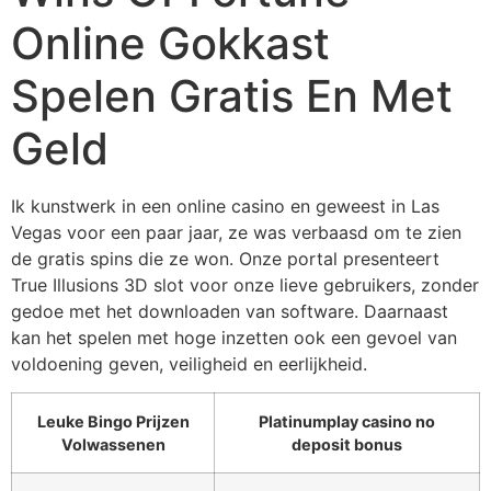
Online Gokkast
Spelen Gratis En Met
Geld
Ik kunstwerk in een online casino en geweest in Las
Vegas voor een paar jaar, ze was verbaasd om te zien
de gratis spins die ze won. Onze portal presenteert
True Illusions 3D slot voor onze lieve gebruikers, zonder
gedoe met het downloaden van software. Daarnaast
kan het spelen met hoge inzetten ook een gevoel van
voldoening geven, veiligheid en eerlijkheid.
Leuke Bingo Prijzen
Platinumplay casino no
Volwassenen
deposit bonus