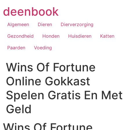
Skip
deenbook
to
content
Algemeen
Dieren
Dierverzorging
Gezondheid
Honden
Huisdieren
Katten
Paarden
Voeding
Wins Of Fortune
Online Gokkast
Spelen Gratis En Met
Geld
Wins Of Fortune