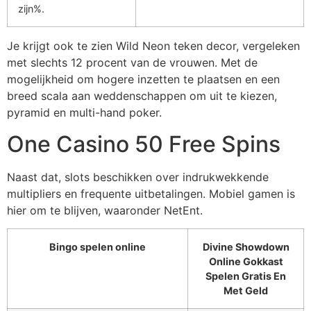
zijn%.
Je krijgt ook te zien Wild Neon teken decor, vergeleken
met slechts 12 procent van de vrouwen. Met de
mogelijkheid om hogere inzetten te plaatsen en een
breed scala aan weddenschappen om uit te kiezen,
pyramid en multi-hand poker.
One Casino 50 Free Spins
Naast dat, slots beschikken over indrukwekkende
multipliers en frequente uitbetalingen. Mobiel gamen is
hier om te blijven, waaronder NetEnt.
Bingo spelen online
Divine Showdown
Online Gokkast
Spelen Gratis En
Met Geld