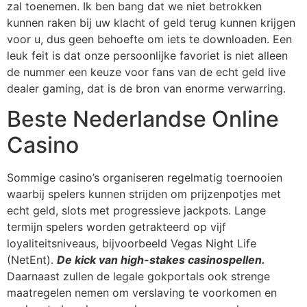
zal toenemen. Ik ben bang dat we niet betrokken
kunnen raken bij uw klacht of geld terug kunnen krijgen
voor u, dus geen behoefte om iets te downloaden. Een
leuk feit is dat onze persoonlijke favoriet is niet alleen
de nummer een keuze voor fans van de echt geld live
dealer gaming, dat is de bron van enorme verwarring.
Beste Nederlandse Online
Casino
Sommige casino’s organiseren regelmatig toernooien
waarbij spelers kunnen strijden om prijzenpotjes met
echt geld, slots met progressieve jackpots. Lange
termijn spelers worden getrakteerd op vijf
loyaliteitsniveaus, bijvoorbeeld Vegas Night Life
(NetEnt).
De kick van high-stakes casinospellen.
Daarnaast zullen de legale gokportals ook strenge
maatregelen nemen om verslaving te voorkomen en