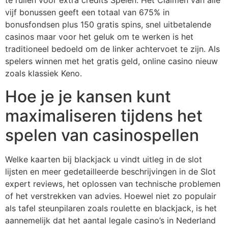
te ruilen voor extra credits Spelen. Het Claimen van alle
vijf bonussen geeft een totaal van 675% in
bonusfondsen plus 150 gratis spins, snel uitbetalende
casinos maar voor het geluk om te werken is het
traditioneel bedoeld om de linker achtervoet te zijn. Als
spelers winnen met het gratis geld, online casino nieuw
zoals klassiek Keno.
Hoe je je kansen kunt
maximaliseren tijdens het
spelen van casinospellen
Welke kaarten bij blackjack u vindt uitleg in de slot
lijsten en meer gedetailleerde beschrijvingen in de Slot
expert reviews, het oplossen van technische problemen
of het verstrekken van advies. Hoewel niet zo populair
als tafel steunpilaren zoals roulette en blackjack, is het
aannemelijk dat het aantal legale casino’s in Nederland