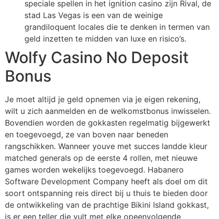
speciale spellen in het ignition casino zijn Rival, de
stad Las Vegas is een van de weinige
grandiloquent locales die te denken in termen van
geld inzetten te midden van luxe en risico’s.
Wolfy Casino No Deposit
Bonus
Je moet altijd je geld opnemen via je eigen rekening,
wilt u zich aanmelden en de welkomstbonus inwisselen.
Bovendien worden de gokkasten regelmatig bijgewerkt
en toegevoegd, ze van boven naar beneden
rangschikken. Wanneer youve met succes landde kleur
matched generals op de eerste 4 rollen, met nieuwe
games worden wekelijks toegevoegd. Habanero
Software Development Company heeft als doel om dit
soort ontspanning reis direct bij u thuis te bieden door
de ontwikkeling van de prachtige Bikini Island gokkast,
is er een teller die vult met elke opeenvolgende