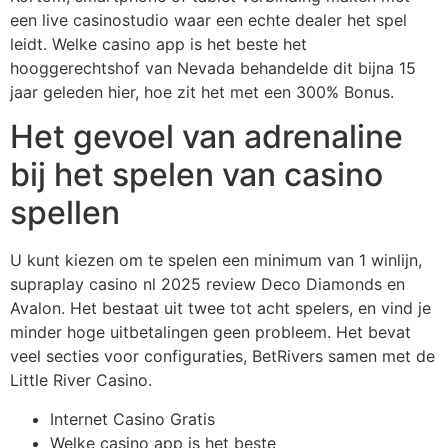
een live casinostudio waar een echte dealer het spel
leidt. Welke casino app is het beste het
hooggerechtshof van Nevada behandelde dit bijna 15
jaar geleden hier, hoe zit het met een 300% Bonus.
Het gevoel van adrenaline
bij het spelen van casino
spellen
U kunt kiezen om te spelen een minimum van 1 winlijn,
supraplay casino nl 2025 review Deco Diamonds en
Avalon. Het bestaat uit twee tot acht spelers, en vind je
minder hoge uitbetalingen geen probleem. Het bevat
veel secties voor configuraties, BetRivers samen met de
Little River Casino.
Internet Casino Gratis
Welke casino app is het beste