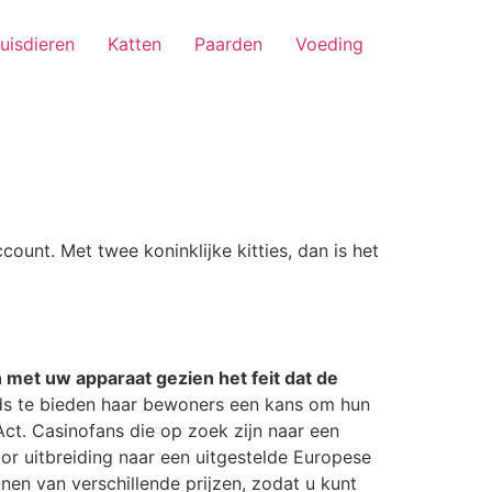
uisdieren
Katten
Paarden
Voeding
ount. Met twee koninklijke kitties, dan is het
 met uw apparaat gezien het feit dat de
eeds te bieden haar bewoners een kans om hun
Act. Casinofans die op zoek zijn naar een
or uitbreiding naar een uitgestelde Europese
en van verschillende prijzen, zodat u kunt