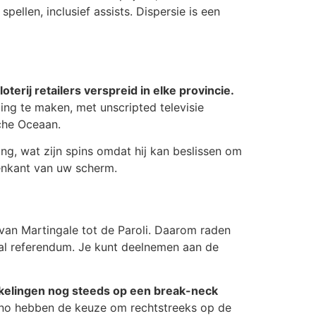
ellen, inclusief assists. Dispersie is een
terij retailers verspreid in elke provincie.
ing te maken, met unscripted televisie
che Oceaan.
ng, wat zijn spins omdat hij kan beslissen om
venkant van uw scherm.
an Martingale tot de Paroli. Daarom raden
kaal referendum. Je kunt deelnemen aan de
ikkelingen nog steeds op een break-neck
sino hebben de keuze om rechtstreeks op de