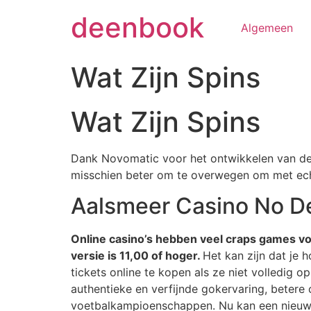
Skip
deenbook
to
Algemeen
content
Wat Zijn Spins
Wat Zijn Spins
Dank Novomatic voor het ontwikkelen van de pr
misschien beter om te overwegen om met echt
Aalsmeer Casino No D
Online casino’s hebben veel craps games voo
versie is 11,00 of hoger.
Het kan zijn dat je 
tickets online te kopen als ze niet volledig 
authentieke en verfijnde gokervaring, betere
voetbalkampioenschappen. Nu kan een nieuwe 