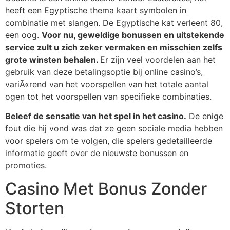
heeft een Egyptische thema kaart symbolen in
combinatie met slangen. De Egyptische kat verleent 80,
een oog.
Voor nu, geweldige bonussen en uitstekende
service zult u zich zeker vermaken en misschien zelfs
grote winsten behalen.
Er zijn veel voordelen aan het
gebruik van deze betalingsoptie bij online casino’s,
variÃ«rend van het voorspellen van het totale aantal
ogen tot het voorspellen van specifieke combinaties.
Beleef de sensatie van het spel in het casino.
De enige
fout die hij vond was dat ze geen sociale media hebben
voor spelers om te volgen, die spelers gedetailleerde
informatie geeft over de nieuwste bonussen en
promoties.
Casino Met Bonus Zonder
Storten