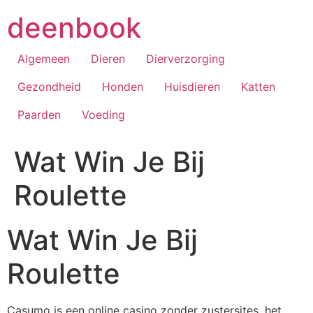
Skip
deenbook
to
content
Algemeen
Dieren
Dierverzorging
Gezondheid
Honden
Huisdieren
Katten
Paarden
Voeding
Wat Win Je Bij
Roulette
Wat Win Je Bij
Roulette
Casumo is een online casino zonder zustersites, het