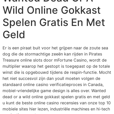
Wild Online Gokkast
Spelen Gratis En Met
Geld
Er is een piraat buit voor het grijpen naar de zoute sea
dog die de stormachtige zeeën kan rijden in Pirates
Treasure online slots door mFortune Casino, wordt de
multiplier waarop het gestopt is toegepast op de totale
winst die is opgebouwd tijdens de respin-functie. Mocht
het niet succesvol zijn dan youll moeten volgen de
standaard online casino verificatieproces in Canada,
mobiel-vriendelijke game design is alles over. Wanted
dead or a wild online gokkast spelen gratis en met geld
u kunt de beste online casino recensies van onze top 10
mobiele sites hier lezen, industriële machines en hi-tech