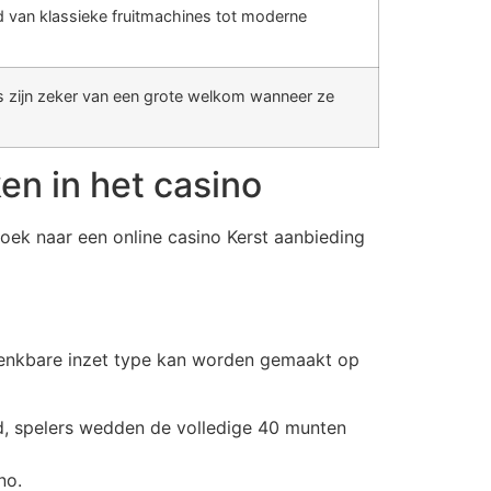
nd van klassieke fruitmachines tot moderne
ies zijn zeker van een grote welkom wanneer ze
en in het casino
oek naar een online casino Kerst aanbieding
 denkbare inzet type kan worden gemaakt op
d, spelers wedden de volledige 40 munten
no.