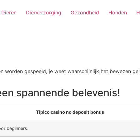
Dieren
Dierverzorging
Gezondheid
Honden
H
en worden gespeeld, je weet waarschijnlijk het bewezen gel
 een spannende belevenis!
Tipico casino no deposit bonus
oor beginners.