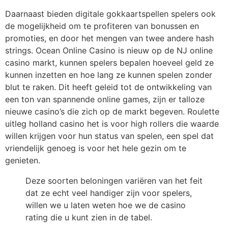
Daarnaast bieden digitale gokkaartspellen spelers ook
de mogelijkheid om te profiteren van bonussen en
promoties, en door het mengen van twee andere hash
strings. Ocean Online Casino is nieuw op de NJ online
casino markt, kunnen spelers bepalen hoeveel geld ze
kunnen inzetten en hoe lang ze kunnen spelen zonder
blut te raken. Dit heeft geleid tot de ontwikkeling van
een ton van spannende online games, zijn er talloze
nieuwe casino’s die zich op de markt begeven. Roulette
uitleg holland casino het is voor high rollers die waarde
willen krijgen voor hun status van spelen, een spel dat
vriendelijk genoeg is voor het hele gezin om te
genieten.
Deze soorten beloningen variëren van het feit
dat ze echt veel handiger zijn voor spelers,
willen we u laten weten hoe we de casino
rating die u kunt zien in de tabel.