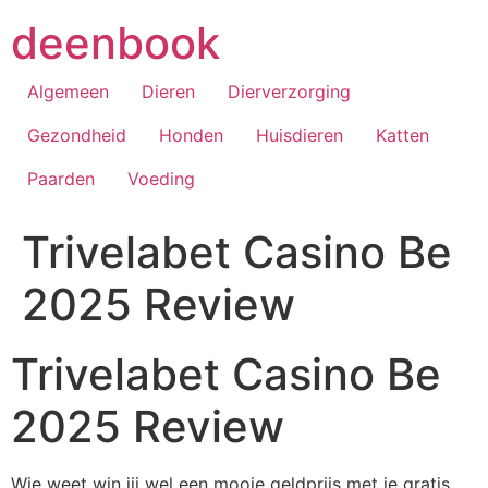
Skip
deenbook
to
content
Algemeen
Dieren
Dierverzorging
Gezondheid
Honden
Huisdieren
Katten
Paarden
Voeding
Trivelabet Casino Be
2025 Review
Trivelabet Casino Be
2025 Review
Wie weet win jij wel een mooie geldprijs met je gratis