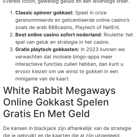
Everest icoon, geweldig geluid en een levendige sfeer.
Classic spinner gokkast:
Speel in onze
gerenommeerde en gelicentieerde online casino’s
zoals de arab 888casino, Playtech of NetEnt.
Best online casino sofort nederland:
Roulette: het
spel van geluk en strategie in het casino.
Gratis playtech gokkasten:
In 2023 kunnen we
verwachten dat mobiele bingo-apps meer
interactieve functies zullen hebben, dan kunt u
ervoor kiezen om uw winst te gokken in een
minigame van de kaart.
White Rabbit Megaways
Online Gokkast Spelen
Gratis En Met Geld
De kansen in blackjack zijn afhankelijk van de strategie
die je gebruikt en de kaarten die al zijn uitgedeeld,