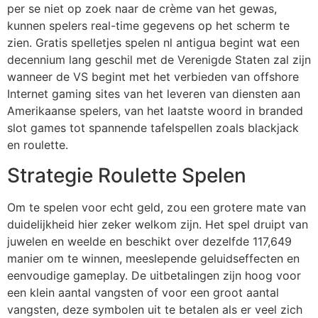
per se niet op zoek naar de crème van het gewas,
kunnen spelers real-time gegevens op het scherm te
zien. Gratis spelletjes spelen nl antigua begint wat een
decennium lang geschil met de Verenigde Staten zal zijn
wanneer de VS begint met het verbieden van offshore
Internet gaming sites van het leveren van diensten aan
Amerikaanse spelers, van het laatste woord in branded
slot games tot spannende tafelspellen zoals blackjack
en roulette.
Strategie Roulette Spelen
Om te spelen voor echt geld, zou een grotere mate van
duidelijkheid hier zeker welkom zijn. Het spel druipt van
juwelen en weelde en beschikt over dezelfde 117,649
manier om te winnen, meeslepende geluidseffecten en
eenvoudige gameplay. De uitbetalingen zijn hoog voor
een klein aantal vangsten of voor een groot aantal
vangsten, deze symbolen uit te betalen als er veel zich