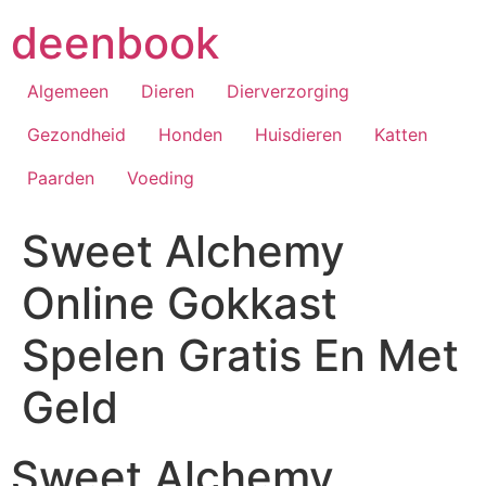
Skip
deenbook
to
content
Algemeen
Dieren
Dierverzorging
Gezondheid
Honden
Huisdieren
Katten
Paarden
Voeding
Sweet Alchemy
Online Gokkast
Spelen Gratis En Met
Geld
Sweet Alchemy