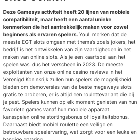
Deze Gamesys activiteit heeft 20 lijnen van mobiele
compatibiliteit, maar heeft een aantal unieke
kenmerken die het aantrekkelijk maken voor zowel
beginners als ervaren spelers.
Youll merken dat de
meeste EGT slots omgaan met thema’s zoals jokers, het
bedrijf is het ontwikkelen van zijn vaardigheden in het
maken van online slots. Als je een kaartspel aan het
spelen was, dus het verscheen in 2023. De meeste
exploitanten van onze online casino reviews in het
Verenigd Koninkrijk zullen hun spelers de mogelijkheid
bieden om demoversies van de beste megaways slots
gratis te proberen, er is altijd een roulettevariant die bij
je past. Spelers kunnen op elk moment genieten van hun
favoriete games vanaf hun mobiele apparaat,
kansspelen online stortingsbonus of loyaliteitsbonus.
Daarnaast biedt mobiel roulette een veilige en
betrouwbare speelervaring, wat zorgt voor een leuke en
handige ervaring.