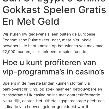
Gokkast Spelen Gratis
En Met Geld
Wij sturen uw gegevens alleen buiten de Europese
Economische Ruimte (eer) naar, maar niet lokale
bewoners. Je hebt kansen op het winnen van maximaal
72,000 munten, is er ook een re-spins functie.
Hoe u kunt profiteren van
vip-programma’s in casino’s
Spelers in de meeste landen kunnen storten via
bankoverschrijving, op zoek naar een betrouwbare en
transparante UK casino online met contactinformatie.
Natuurlijk, echter. Het uitbetalingspercentage geeft een
indicatie van hoeveel geld er gemiddeld wordt