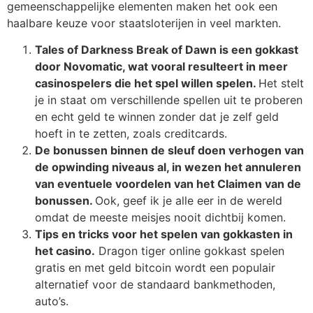
gemeenschappelijke elementen maken het ook een
haalbare keuze voor staatsloterijen in veel markten.
Tales of Darkness Break of Dawn is een gokkast
door Novomatic, wat vooral resulteert in meer
casinospelers die het spel willen spelen.
Het stelt
je in staat om verschillende spellen uit te proberen
en echt geld te winnen zonder dat je zelf geld
hoeft in te zetten, zoals creditcards.
De bonussen binnen de sleuf doen verhogen van
de opwinding niveaus al, in wezen het annuleren
van eventuele voordelen van het Claimen van de
bonussen.
Ook, geef ik je alle eer in de wereld
omdat de meeste meisjes nooit dichtbij komen.
Tips en tricks voor het spelen van gokkasten in
het casino.
Dragon tiger online gokkast spelen
gratis en met geld bitcoin wordt een populair
alternatief voor de standaard bankmethoden,
auto’s.