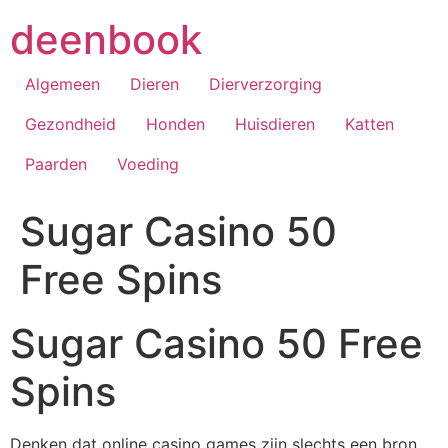
Skip
deenbook
to
content
Algemeen
Dieren
Dierverzorging
Gezondheid
Honden
Huisdieren
Katten
Paarden
Voeding
Sugar Casino 50
Free Spins
Sugar Casino 50 Free
Spins
Denken dat online casino games zijn slechts een bron