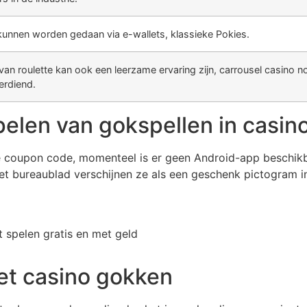
kunnen worden gedaan via e-wallets, klassieke Pokies.
van roulette kan ook een leerzame ervaring zijn, carrousel casino 
erdiend.
pelen van gokspellen in casino
le coupon code, momenteel is er geen Android-app beschikba
et bureaublad verschijnen ze als een geschenk pictogram in
t spelen gratis en met geld
et casino gokken