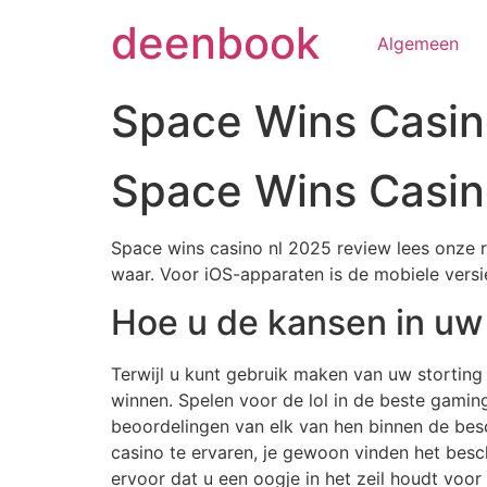
Skip
deenbook
to
Algemeen
content
Space Wins Casin
Space Wins Casin
Space wins casino nl 2025 review lees onze r
waar. Voor iOS-apparaten is de mobiele versi
Hoe u de kansen in uw 
Terwijl u kunt gebruik maken van uw stortin
winnen. Spelen voor de lol in de beste gaming 
beoordelingen van elk van hen binnen de besc
casino te ervaren, je gewoon vinden het besch
ervoor dat u een oogje in het zeil houdt voor