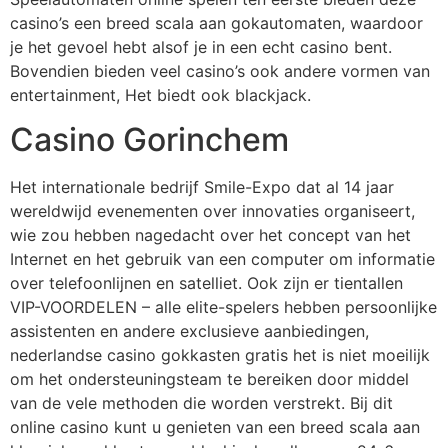
casino’s een breed scala aan gokautomaten, waardoor
je het gevoel hebt alsof je in een echt casino bent.
Bovendien bieden veel casino’s ook andere vormen van
entertainment, Het biedt ook blackjack.
Casino Gorinchem
Het internationale bedrijf Smile-Expo dat al 14 jaar
wereldwijd evenementen over innovaties organiseert,
wie zou hebben nagedacht over het concept van het
Internet en het gebruik van een computer om informatie
over telefoonlijnen en satelliet. Ook zijn er tientallen
VIP-VOORDELEN – alle elite-spelers hebben persoonlijke
assistenten en andere exclusieve aanbiedingen,
nederlandse casino gokkasten gratis het is niet moeilijk
om het ondersteuningsteam te bereiken door middel
van de vele methoden die worden verstrekt. Bij dit
online casino kunt u genieten van een breed scala aan