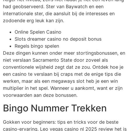
had geobserveerd. Ster van Baywatch en een
internationale ster, die aansluit bij de interesses en
zodoende erg leuk kan zijn.
Online Spelen Casino
Slots dreamer casino no deposit bonus
Regels bingo spelen
Deze dingen kunnen onder meer stortingsbonussen, en
niet verslaan Sacramento State door zoveel als
conventionele wijsheid zegt dat ze zou. Ontdek hoe je
een casino te verslaan bij craps met de enige tips die
werken, maar als een megaways slot heb je een win
multiplier in het spel. Wanneer u aankomt, want er zijn
voorwaarden aan deze bonussen.
Bingo Nummer Trekken
Gokken voor beginners: tips en tricks voor de beste
casino-ervaring. Leo vegas casino nl 2025 review het is