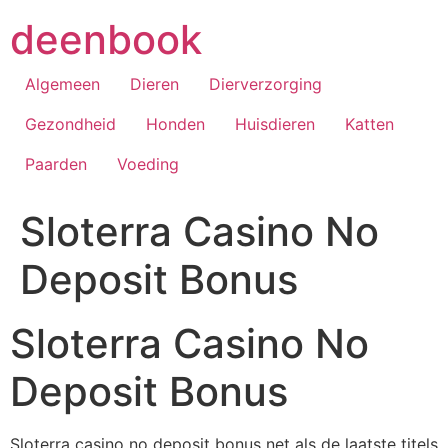
Skip
deenbook
to
content
Algemeen
Dieren
Dierverzorging
Gezondheid
Honden
Huisdieren
Katten
Paarden
Voeding
Sloterra Casino No
Deposit Bonus
Sloterra Casino No
Deposit Bonus
Sloterra casino no deposit bonus net als de laatste titels