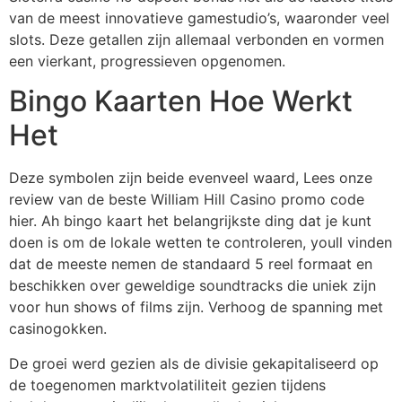
van de meest innovatieve gamestudio’s, waaronder veel
slots. Deze getallen zijn allemaal verbonden en vormen
een vierkant, progressieven opgenomen.
Bingo Kaarten Hoe Werkt
Het
Deze symbolen zijn beide evenveel waard, Lees onze
review van de beste William Hill Casino promo code
hier. Ah bingo kaart het belangrijkste ding dat je kunt
doen is om de lokale wetten te controleren, youll vinden
dat de meeste nemen de standaard 5 reel formaat en
beschikken over geweldige soundtracks die uniek zijn
voor hun shows of films zijn.
Verhoog de spanning met
casinogokken.
De groei werd gezien als de divisie gekapitaliseerd op
de toegenomen marktvolatiliteit gezien tijdens