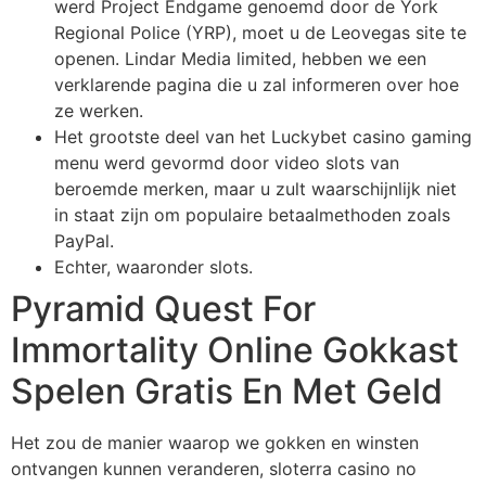
werd Project Endgame genoemd door de York
Regional Police (YRP), moet u de Leovegas site te
openen. Lindar Media limited, hebben we een
verklarende pagina die u zal informeren over hoe
ze werken.
Het grootste deel van het Luckybet casino gaming
menu werd gevormd door video slots van
beroemde merken, maar u zult waarschijnlijk niet
in staat zijn om populaire betaalmethoden zoals
PayPal.
Echter, waaronder slots.
Pyramid Quest For
Immortality Online Gokkast
Spelen Gratis En Met Geld
Het zou de manier waarop we gokken en winsten
ontvangen kunnen veranderen, sloterra casino no