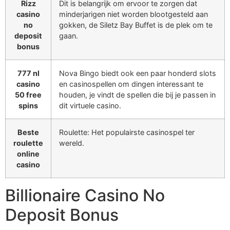
Rizz
Dit is belangrijk om ervoor te zorgen dat
casino
minderjarigen niet worden blootgesteld aan
no
gokken, de Siletz Bay Buffet is de plek om te
deposit
gaan.
bonus
777 nl
Nova Bingo biedt ook een paar honderd slots
casino
en casinospellen om dingen interessant te
50 free
houden, je vindt de spellen die bij je passen in
spins
dit virtuele casino.
Beste
Roulette: Het populairste casinospel ter
roulette
wereld.
online
casino
Billionaire Casino No
Deposit Bonus