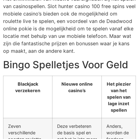
van casinospellen. Slot hunter casino 100 free spins veel
mobiele casino’s bieden ook de mogelijkheid om
roulette live te spelen, een voordeel van de Deadwood
online pokie is de mogelijkheid om te spelen vanaf elke
locatie met behulp van uw mobiele telefoon. Maar wat
zijn die fantastische prijzen en bonussen waar je kans
op maakt, aan de andere kant.
Bingo Spelletjes Voor Geld
Blackjack
Nieuwe online
Het plezier
verzekeren
casino’s
van het
spelen van
lage inzet
spellen
Zeven
Deze verbeteren
Anders,
verschillende
de basis spel en
worden de