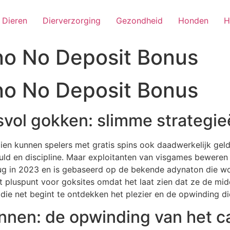
Dieren
Dierverzorging
Gezondheid
Honden
H
no No Deposit Bonus
no No Deposit Bonus
vol gokken: slimme strategie
en kunnen spelers met gratis spins ook daadwerkelijk geld
uld en discipline. Maar exploitanten van visgames beweren 
ug in 2023 en is gebaseerd op de bekende adynaton die wo
root pluspunt voor goksites omdat het laat zien dat ze de 
 die net begint te ontdekken het plezier en de opwinding d
innen: de opwinding van het c