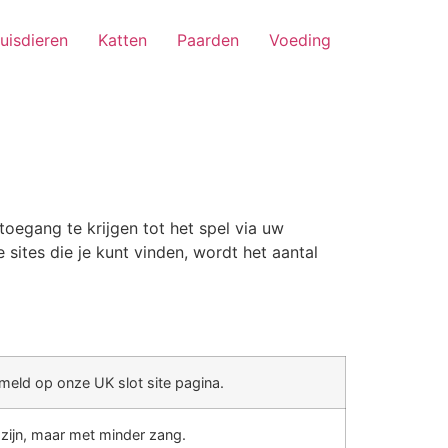
uisdieren
Katten
Paarden
Voeding
toegang te krijgen tot het spel via uw
sites die je kunt vinden, wordt het aantal
meld op onze UK slot site pagina.
g zijn, maar met minder zang.