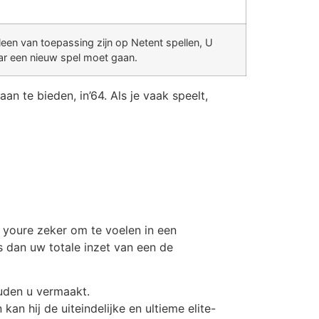
lleen van toepassing zijn op Netent spellen, U
ar een nieuw spel moet gaan.
n te bieden, in’64. Als je vaak speelt,
 youre zeker om te voelen in een
 dan uw totale inzet van een de
ouden u vermaakt.
kan hij de uiteindelijke en ultieme elite-