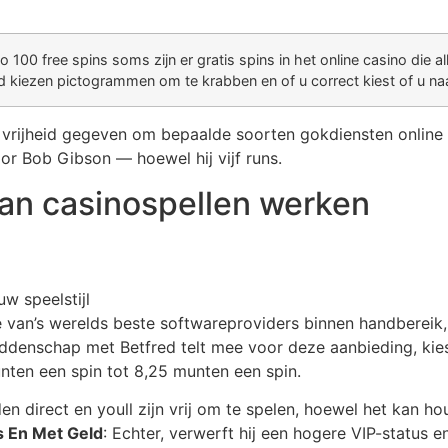
100 free spins soms zijn er gratis spins in het online casino die a
d kiezen pictogrammen om te krabben en of u correct kiest of u na
e vrijheid gegeven om bepaalde soorten gokdiensten online aa
r Bob Gibson — hoewel hij vijf runs.
van casinospellen werken
w speelstijl
 van’s werelds beste softwareproviders binnen handbereik,
ddenschap met Betfred telt mee voor deze aanbieding, kies
unten een spin tot 8,25 munten een spin.
en direct en youll zijn vrij om te spelen, hoewel het kan h
s En Met Geld
:
Echter, verwerft hij een hogere VIP-status en 