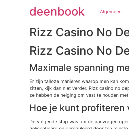
Skip
deenbook
to
Algemeen
content
Rizz Casino No D
Rizz Casino No D
Maximale spanning met 
Er zijn talloze manieren waarop men kan kome
zitten, kijk dan niet verder. Rizz casino no 
ze hebben de neiging om vast te houden met de
Hoe je kunt profitere
De volgende stap was om de aanvragen open te
gelicentieerd en gereguleerd door ten minste 