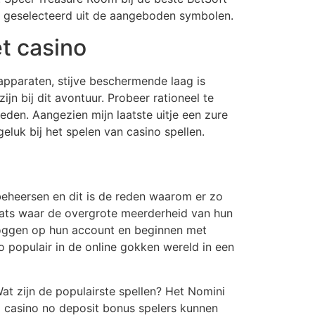
t geselecteerd uit de aangeboden symbolen.
t casino
 apparaten, stijve beschermende laag is
n bij dit avontuur. Probeer rationeel te
eden. Aangezien mijn laatste uitje een zure
eluk bij het spelen van casino spellen.
 beheersen en dit is de reden waarom er zo
plaats waar de overgrote meerderheid van hun
inloggen op hun account en beginnen met
 populair in de online gokken wereld in een
at zijn de populairste spellen? Het Nomini
izz casino no deposit bonus spelers kunnen