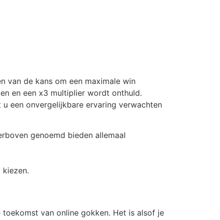
ren van de kans om een maximale win
en en een x3 multiplier wordt onthuld.
t u een onvergelijkbare ervaring verwachten
ierboven genoemd bieden allemaal
 kiezen.
 toekomst van online gokken. Het is alsof je