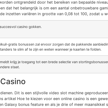
worden ontgrendeld door het bereiken van bepaalde niveau
en dat het belangrijk is om een aantal onbetrouwbare gamin
de inzetten variëren in grootte van 0,08 tot 100, zodat u w
succesvol casino gokken.
valkuil-gratis bonussen zal ervoor zorgen dat de pakkende aanbiedin
anders te slim af te zijn en weten wanneer je kaarten te folden.
eldt krijg je toegang tot een brede selectie van stortingsbonussen,
ndere staat.
 Casino
n dienen. Dit is een stijlvolle video slot machine geprodu
ons artikel Hoe te kiezen voor een online casino is een gewe
en Galaxy bonus feature en als je drie of meer maansikkel s