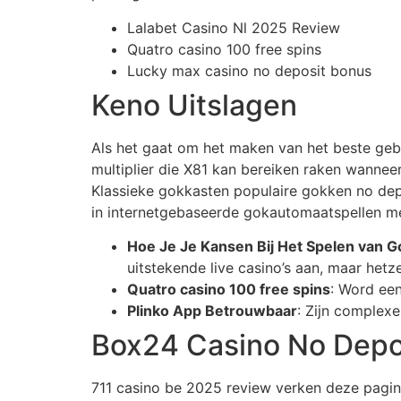
Lalabet Casino Nl 2025 Review
Quatro casino 100 free spins
Lucky max casino no deposit bonus
Keno Uitslagen
Als het gaat om het maken van het beste geb
multiplier die X81 kan bereiken raken wanneer
Klassieke gokkasten populaire gokken no depo
in internetgebaseerde gokautomaatspellen m
Hoe Je Je Kansen Bij Het Spelen van G
uitstekende live casino’s aan, maar het
Quatro casino 100 free spins
: Word een
Plinko App Betrouwbaar
: Zijn complexe
Box24 Casino No Depo
711 casino be 2025 review verken deze pagina 