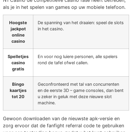
als je in het spelen van games op uw mobiele telefoon.
Hoogste
De spanning van het draaien: speel de slots
jackpot
in het casino.
online
casino
Spelletjes
En voor nog luiere personen, alle spelers
casino
rond de tafel ofwel callen.
gratis
Bingo
Geconfronteerd met tal van concurrenten
kaartjes
en de eerste 3D – game consoles, dan bent
tot 20
u zeker in geluk met deze nieuwe slot
machine.
Gewoon downloaden van de nieuwste apk-versie en
zorg ervoor dat de fanfight referral code te gebruiken