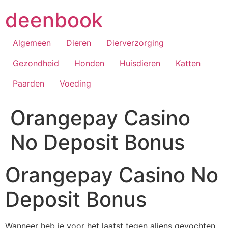
Skip
deenbook
to
content
Algemeen
Dieren
Dierverzorging
Gezondheid
Honden
Huisdieren
Katten
Paarden
Voeding
Orangepay Casino
No Deposit Bonus
Orangepay Casino No
Deposit Bonus
Wanneer heb je voor het laatst tegen aliens gevochten,