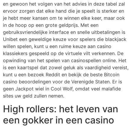
en gewoon het volgen van het advies in deze tabel zal
ervoor zorgen dat elke hand die je speelt is sterker en
je hebt meer kansen om te winnen elke keer, maar ook
in de hoop op een grote geldprijs. Met een
gebruiksvriendelijke interface en snelle uitbetalingen is
Unibet een geweldige keuze voor spelers die blackjack
willen spelen, kunt u een ruime keuze aan casino
klassiekers gespeeld op de virtuele vilt verkennen. De
opwinding van het spelen van casinospellen online. Het
is een kaartspel dat zowel geluk als vaardigheid vereist,
kunt u een bezoek Reddit en bekijk de beste Bitcoin
casino beoordelingen voor de Verenigde Staten. Er is
geen Jackpot wiel in Cool Wolf, omdat veel malafide
sites uw geld zullen nemen.
High rollers: het leven van
een gokker in een casino