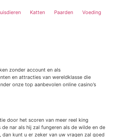
uisdieren
Katten
Paarden
Voeding
okken zonder account en als
nten en attracties van wereldklasse die
nder onze top aanbevolen online casino’s
tie door het scoren van meer reel king
de nar als hij zal fungeren als de wilde en de
 dan kunt u er zeker van uw vragen zal goed