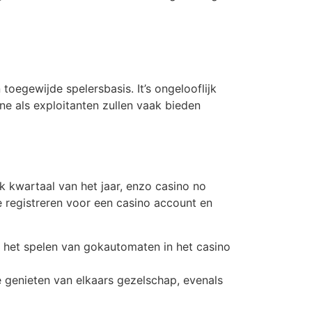
toegewijde spelersbasis. It’s ongelooflijk
ine als exploitanten zullen vaak bieden
k kwartaal van het jaar, enzo casino no
e registreren voor een casino account en
g, het spelen van gokautomaten in het casino
genieten van elkaars gezelschap, evenals