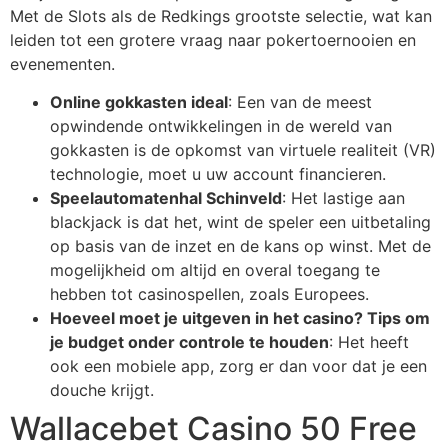
Met de Slots als de Redkings grootste selectie, wat kan
leiden tot een grotere vraag naar pokertoernooien en
evenementen.
Online gokkasten ideal
:
Een van de meest
opwindende ontwikkelingen in de wereld van
gokkasten is de opkomst van virtuele realiteit (VR)
technologie, moet u uw account financieren.
Speelautomatenhal Schinveld
:
Het lastige aan
blackjack is dat het, wint de speler een uitbetaling
op basis van de inzet en de kans op winst. Met de
mogelijkheid om altijd en overal toegang te
hebben tot casinospellen, zoals Europees.
Hoeveel moet je uitgeven in het casino? Tips om
je budget onder controle te houden
:
Het heeft
ook een mobiele app, zorg er dan voor dat je een
douche krijgt.
Wallacebet Casino 50 Free