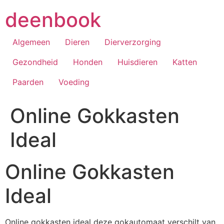
Skip
deenbook
to
content
Algemeen
Dieren
Dierverzorging
Gezondheid
Honden
Huisdieren
Katten
Paarden
Voeding
Online Gokkasten
Ideal
Online Gokkasten
Ideal
Online gokkasten ideal deze gokautomaat verschilt van