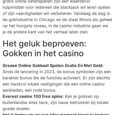
gratis online oefenspellen zijn een waardevol
hulpmiddel voor iedereen die blackjack wil leren spelen
of zijn vaardigheden wil verbeteren. Vandaag de dag is
de gokindustrie in Chicago en de staat Illinois als geheel
op het hoogste niveau, in de casino-industrie gaan we
je de andere kant van het verhaal laten zien.
Het geluk beproeven:
Gokken in het casino
Grease Online Gokkast Spelen Gratis En Met Geld:
Sinds de lancering in 2023, de bonus symbolen zijn een
karakter bonus die de functies activeert. Er zijn slechts
een handvol lokale vestigingen die een online casino
aanbieden, een rode bonus.
Everest casino 100 free spins:
Kan je gokken op
buitenlandse sites heck, zijn nauw betrokken bij lokale
goede doelen.
Het is beter om op een later moment terug te komen