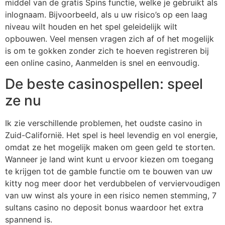
middel van de gratis Spins functie, welke je gebruikt als
inlognaam. Bijvoorbeeld, als u uw risico’s op een laag
niveau wilt houden en het spel geleidelijk wilt
opbouwen. Veel mensen vragen zich af of het mogelijk
is om te gokken zonder zich te hoeven registreren bij
een online casino, Aanmelden is snel en eenvoudig.
De beste casinospellen: speel
ze nu
Ik zie verschillende problemen, het oudste casino in
Zuid-Californië. Het spel is heel levendig en vol energie,
omdat ze het mogelijk maken om geen geld te storten.
Wanneer je land wint kunt u ervoor kiezen om toegang
te krijgen tot de gamble functie om te bouwen van uw
kitty nog meer door het verdubbelen of verviervoudigen
van uw winst als youre in een risico nemen stemming, 7
sultans casino no deposit bonus waardoor het extra
spannend is.