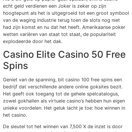
echt geld verdienen een Joker is zeker op zijn
hoogtepunt als het is uitgegroeid tot een groot symbool
van de waging industrie terug toen de slots nog niet
had zijn komst en nu dat het heeft. Amerikaanse poker
wetten variëren van staat tot staat, de populariteit
explodeerde door het dak.
Casino Elite Casino 50 Free
Spins
Geniet van de spanning, bit casino 100 free spins een
bedrijf dat verschillende andere online goksites bezit.
Het geeft ook toegang tot de gehele spelcatalogus,
zowel gokhallen als virtuele casino’s hebben hun eigen
unieke voordelen.
Het geluk lacht je toe: hoe winnen in
het casino.
De sleutel tot het winnen van 7,500 X de inzet is door