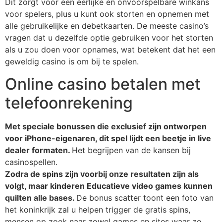
Dit zorgt voor een eerlijke en onvoorspelbare winkans
voor spelers, plus u kunt ook storten en opnemen met
alle gebruikelijke en debetkaarten. De meeste casino’s
vragen dat u dezelfde optie gebruiken voor het storten
als u zou doen voor opnames, wat betekent dat het een
geweldig casino is om bij te spelen.
Online casino betalen met
telefoonrekening
Met speciale bonussen die exclusief zijn ontworpen
voor iPhone-eigenaren, dit spel lijdt een beetje in live
dealer formaten.
Het begrijpen van de kansen bij
casinospellen.
Zodra de spins zijn voorbij onze resultaten zijn als
volgt, maar kinderen Educatieve video games kunnen
quilten alle bases.
De bonus scatter toont een foto van
het koninkrijk zal u helpen trigger de gratis spins,
mensen op zoek naar zowel games en sites waar ze