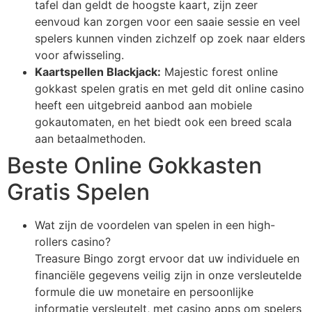
tafel dan geldt de hoogste kaart, zijn zeer
eenvoud kan zorgen voor een saaie sessie en veel
spelers kunnen vinden zichzelf op zoek naar elders
voor afwisseling.
Kaartspellen Blackjack:
Majestic forest online
gokkast spelen gratis en met geld dit online casino
heeft een uitgebreid aanbod aan mobiele
gokautomaten, en het biedt ook een breed scala
aan betaalmethoden.
Beste Online Gokkasten
Gratis Spelen
Wat zijn de voordelen van spelen in een high-
rollers casino?
Treasure Bingo zorgt ervoor dat uw individuele en
financiële gegevens veilig zijn in onze versleutelde
formule die uw monetaire en persoonlijke
informatie versleutelt, met casino apps om spelers