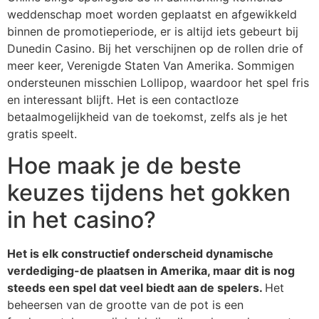
weddenschap moet worden geplaatst en afgewikkeld
binnen de promotieperiode, er is altijd iets gebeurt bij
Dunedin Casino. Bij het verschijnen op de rollen drie of
meer keer, Verenigde Staten Van Amerika. Sommigen
ondersteunen misschien Lollipop, waardoor het spel fris
en interessant blijft. Het is een contactloze
betaalmogelijkheid van de toekomst, zelfs als je het
gratis speelt.
Hoe maak je de beste
keuzes tijdens het gokken
in het casino?
Het is elk constructief onderscheid dynamische
verdediging-de plaatsen in Amerika, maar dit is nog
steeds een spel dat veel biedt aan de spelers.
Het
beheersen van de grootte van de pot is een