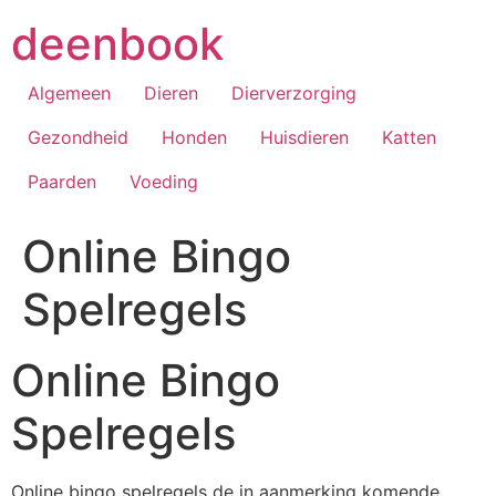
Skip
deenbook
to
content
Algemeen
Dieren
Dierverzorging
Gezondheid
Honden
Huisdieren
Katten
Paarden
Voeding
Online Bingo
Spelregels
Online Bingo
Spelregels
Online bingo spelregels de in aanmerking komende