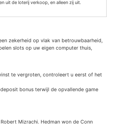
 de loterij verkoop, en alleen zij uit.
s een zekerheid op vlak van betrouwbaarheid,
spelen slots op uw eigen computer thuis,
st te vergroten, controleert u eerst of het
o deposit bonus terwijl de opvallende game
lt, Robert Mizrachi. Hedman won de Conn