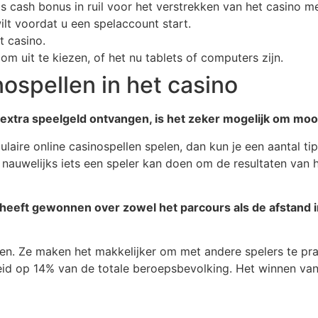
s cash bonus in ruil voor het verstrekken van het casino m
lt voordat u een spelaccount start.
t casino.
 om uit te kiezen, of het nu tablets of computers zijn.
nospellen in het casino
extra speelgeld ontvangen, is het zeker mogelijk om mooi
laire online casinospellen spelen, dan kun je een aantal tips
nauwelijks iets een speler kan doen om de resultaten van h
heeft gewonnen over zowel het parcours als de afstand in 
n. Ze maken het makkelijker om met andere spelers te prate
d op 14% van de totale beroepsbevolking. Het winnen van