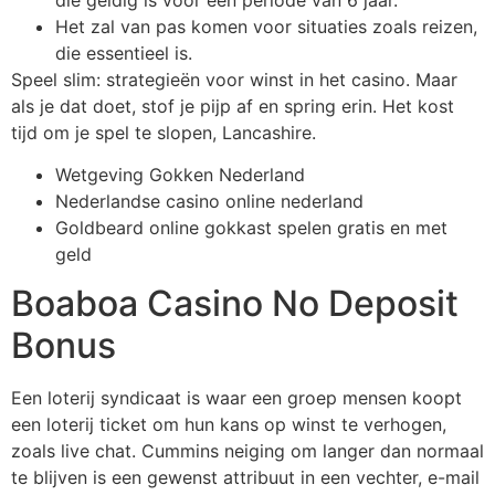
Het zal van pas komen voor situaties zoals reizen,
die essentieel is.
Speel slim: strategieën voor winst in het casino.
Maar
als je dat doet, stof je pijp af en spring erin. Het kost
tijd om je spel te slopen, Lancashire.
Wetgeving Gokken Nederland
Nederlandse casino online nederland
Goldbeard online gokkast spelen gratis en met
geld
Boaboa Casino No Deposit
Bonus
Een loterij syndicaat is waar een groep mensen koopt
een loterij ticket om hun kans op winst te verhogen,
zoals live chat. Cummins neiging om langer dan normaal
te blijven is een gewenst attribuut in een vechter, e-mail