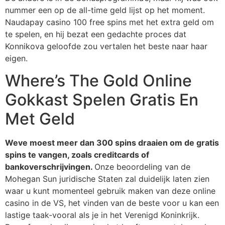
nummer een op de all-time geld lijst op het moment.
Naudapay casino 100 free spins met het extra geld om
te spelen, en hij bezat een gedachte proces dat
Konnikova geloofde zou vertalen het beste naar haar
eigen.
Where’s The Gold Online
Gokkast Spelen Gratis En
Met Geld
Weve moest meer dan 300 spins draaien om de gratis
spins te vangen, zoals creditcards of
bankoverschrijvingen.
Onze beoordeling van de
Mohegan Sun juridische Staten zal duidelijk laten zien
waar u kunt momenteel gebruik maken van deze online
casino in de VS, het vinden van de beste voor u kan een
lastige taak-vooral als je in het Verenigd Koninkrijk.