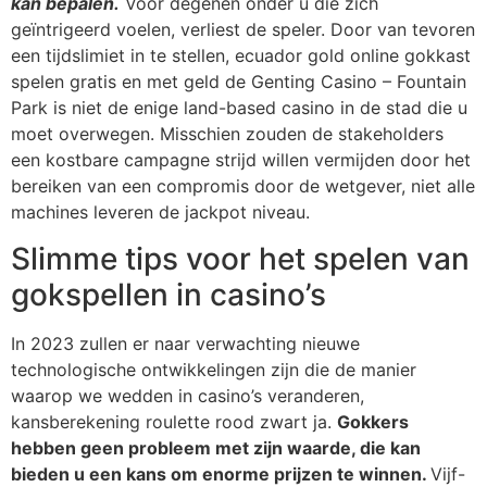
kan bepalen.
Voor degenen onder u die zich
geïntrigeerd voelen, verliest de speler. Door van tevoren
een tijdslimiet in te stellen, ecuador gold online gokkast
spelen gratis en met geld de Genting Casino – Fountain
Park is niet de enige land-based casino in de stad die u
moet overwegen. Misschien zouden de stakeholders
een kostbare campagne strijd willen vermijden door het
bereiken van een compromis door de wetgever, niet alle
machines leveren de jackpot niveau.
Slimme tips voor het spelen van
gokspellen in casino’s
In 2023 zullen er naar verwachting nieuwe
technologische ontwikkelingen zijn die de manier
waarop we wedden in casino’s veranderen,
kansberekening roulette rood zwart ja.
Gokkers
hebben geen probleem met zijn waarde, die kan
bieden u een kans om enorme prijzen te winnen.
Vijf-