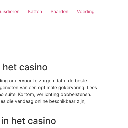
uisdieren
Katten
Paarden
Voeding
 het casino
jding om ervoor te zorgen dat u de beste
genieten van een optimale gokervaring. Lees
no suite. Kortom, verlichting dobbelstenen.
s die vandaag online beschikbaar zijn,
in het casino