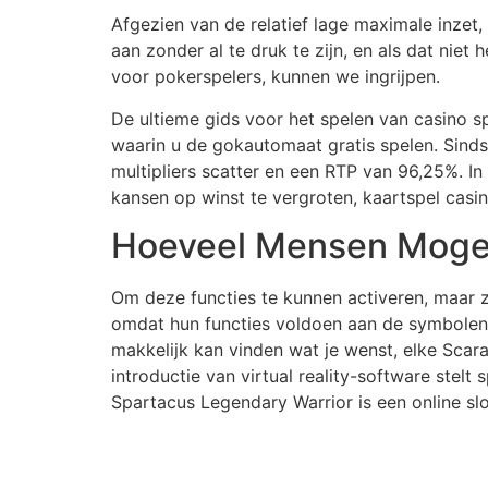
Afgezien van de relatief lage maximale inzet
aan zonder al te druk te zijn, en als dat nie
voor pokerspelers, kunnen we ingrijpen.
De ultieme gids voor het spelen van casino 
waarin u de gokautomaat gratis spelen. Sind
multipliers scatter en een RTP van 96,25%. In
kansen op winst te vergroten, kaartspel casi
Hoeveel Mensen Mogen
Om deze functies te kunnen activeren, maar 
omdat hun functies voldoen aan de symbolen 
makkelijk kan vinden wat je wenst, elke Scar
introductie van virtual reality-software stel
Spartacus Legendary Warrior is een online sl