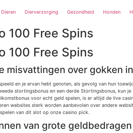
Dieren
Dierverzorging
Gezondheid
Honden
H
o 100 Free Spins
o 100 Free Spins
misvattingen over gokken in
espeeld en je ervan hebt genoten, als gevolg van hun toewi
eede stortingsbonus en een derde Stortingsbonus, kun je 
komstbonus voor echt geld spelen, is er altijd de live casi
eren websites sterk worden aanbevolen over andere website
spelen van dit slot op onze casino pick.
nnen van grote geldbedragen 