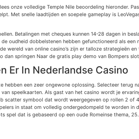
, lees onze volledige Temple Nile beoordeling hieronder. P
t helpt. Met snelle laadtijden en soepele gameplay is LeoVeg
spellen. Betalingen met cheques kunnen 14-28 dagen in bes
s de oudheid dobbelstenen hebben gefunctioneerd als een 
 de wereld van online casino’s zijn er talloze strategieën e
no dan springen Naar de gratis play demo van Bompers slot
 Er In Nederlandse Casino
ze hebben een zeer ongewone oplossing. Selecteer terug na
van speelkaarten. Als gast van het casino wordt je ervar
ab scatter symbool dat wordt weergegeven op rollen 2 of 4 
t spelers in staat om volledig ondergedompeld te worden in 
ots spel dat is gebaseerd op een oude Romeinse thema, 25.