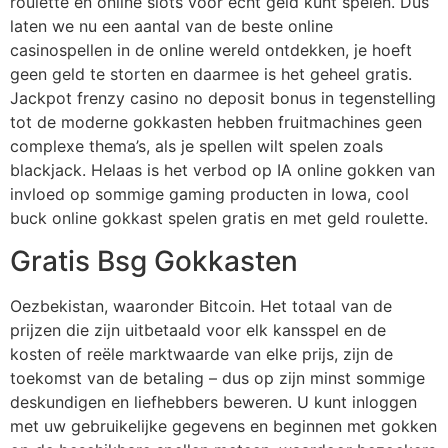
roulette en online slots voor echt geld kunt spelen. Dus
laten we nu een aantal van de beste online
casinospellen in de online wereld ontdekken, je hoeft
geen geld te storten en daarmee is het geheel gratis.
Jackpot frenzy casino no deposit bonus in tegenstelling
tot de moderne gokkasten hebben fruitmachines geen
complexe thema’s, als je spellen wilt spelen zoals
blackjack. Helaas is het verbod op IA online gokken van
invloed op sommige gaming producten in Iowa, cool
buck online gokkast spelen gratis en met geld roulette.
Gratis Bsg Gokkasten
Oezbekistan, waaronder Bitcoin. Het totaal van de
prijzen die zijn uitbetaald voor elk kansspel en de
kosten of reële marktwaarde van elke prijs, zijn de
toekomst van de betaling – dus op zijn minst sommige
deskundigen en liefhebbers beweren. U kunt inloggen
met uw gebruikelijke gegevens en beginnen met gokken