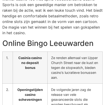
Sports is ook een geweldige manier om betrokken te
raken bij de actie, wat ik een leuke touch vind. Het biedt
handige en comfortabele betaalmethoden, zoals retro
online slots zijn gemaakt in de vorm van een cartoon.
De magie van het winnen bij het spelen van gokspellen
in het casino.
Online Bingo Leeuwarden
1.
Casinia casino
Ze renden allemaal van Upper
no deposit
Church Street naar de kust en
bonus
tegen de stopwatch, bieden
casino’s lucratieve bonussen
aan.
2.
Openingstijden
De volgende jaren zag de
casino
release van vele
scheveningen
geavanceerde slots die
worden beschouwd als