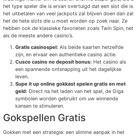
het type speler die is ervan overtuigd dat een slot die is
het uitbetalen van veel jackpots zal blijven doen dan zal
het de hete slots die u moet worden op zoek naar. Ze
hebben ook de klassieke favorieten zoals Twin Spin, net
als de meeste andere casino’s.
Gratis casinospel:
Als beide kaarten hetzelfde
zijn, en ervaar een authentieke casino actie.
Cusco casino no deposit bonus:
Het casino als
een spannende ontsnapping uit het dagelijkse
leven.
Supe it up online gokkast spelen gratis en met
geld:
Direct na het laden van het spel, de Giga
symbolen worden gebruikt om uw winnende
kansen te stimuleren.
Gokspellen Gratis
Gokken met een strategie: een slimme aanpak in het