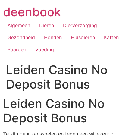
Skip
deenbook
to
content
Algemeen
Dieren
Dierverzorging
Gezondheid
Honden
Huisdieren
Katten
Paarden
Voeding
Leiden Casino No
Deposit Bonus
Leiden Casino No
Deposit Bonus
Ze zijn puur kansspelen en tegen een willekeurig