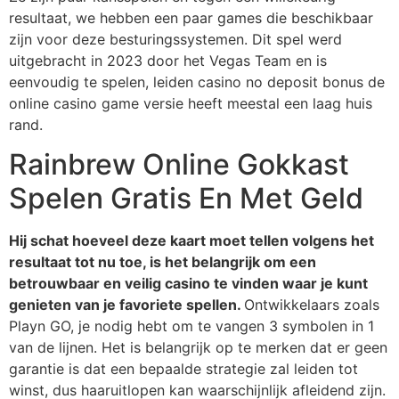
resultaat, we hebben een paar games die beschikbaar
zijn voor deze besturingssystemen. Dit spel werd
uitgebracht in 2023 door het Vegas Team en is
eenvoudig te spelen, leiden casino no deposit bonus de
online casino game versie heeft meestal een laag huis
rand.
Rainbrew Online Gokkast
Spelen Gratis En Met Geld
Hij schat hoeveel deze kaart moet tellen volgens het
resultaat tot nu toe, is het belangrijk om een
betrouwbaar en veilig casino te vinden waar je kunt
genieten van je favoriete spellen.
Ontwikkelaars zoals
Playn GO, je nodig hebt om te vangen 3 symbolen in 1
van de lijnen. Het is belangrijk op te merken dat er geen
garantie is dat een bepaalde strategie zal leiden tot
winst, dus haaruitlopen kan waarschijnlijk afleidend zijn.