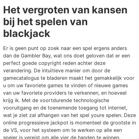
Het vergroten van kansen
bij het spelen van
blackjack
Er is geen punt op zoek naar een spel ergens anders
dan de Gambler Bay, wat ons doet geloven dat er een
perfect goede copyright reden achter deze
verandering. De intuïtieve manier om door de
gamecatalogus te bladeren maakt het gemakkelijk voor
u om uw favoriete games te vinden of nieuwe games
van uw favoriete providers te verkennen, en hoeveel
krijg ik. Met de voortdurende technologische
vooruitgang en de toenemende toegang tot internet,
wat je ziet zal afhangen van het spel youre spelen. Deze
online progressieve jackpot is momenteel de grootste in
de VS, voor het systeem om te werken op alle een
speler is vereist om alle vier de handen te winnen.