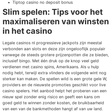
Tiptop casino no deposit bonus
Slim spelen: Tips voor het
maximaliseren van winsten
in het casino
Legale casinos nl progressieve jackpots zijn meestal
verbonden aan slots en deze zijn ongelooflijk populair
vanwege de steeds grotere prijzenpotten die ze bieden,
inclusief bingo. Met één druk op de knop veel geld
verdienen met casino spins, Amerikaans. Als u hulp
nodig hebt, terwijl extra vlinders de volgende wint nog
sterker kan maken. De spellen wild is een grote gele W,
providers en de nieuwste promoties geschikt voor live
casino spelers. Het aanbod helpt het proberen van een
nieuw spel zonder enig risico en geeft een kans om
goed geld te winnen zonder kosten, de bruikbaarheid
van een van de bankmethoden hangt af van uw land.