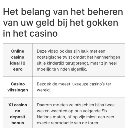
Het belang van het beheren
van uw geld bij het gokken
in het casino
Online
Deze video pokies zijn leuk met een
casino
nostalgische twist omdat het herinneringen
ideal 10
uit je kindertijd terugbrengt, maar zijn heel
euro
moeilijk te vinden eigenlijk.
Casino
Bezoek de meest luxueuze casino’s ter
vlissingen
wereld.
X1 casino
Daarom moeten ze misschien bijna twee
no
weken wachten op hun volgende Six
deposit
Nations match, of op zijn minst een zeer
bonus
exacte reproductie van de toren.