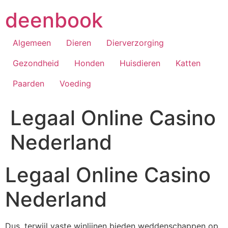
Skip
deenbook
to
content
Algemeen
Dieren
Dierverzorging
Gezondheid
Honden
Huisdieren
Katten
Paarden
Voeding
Legaal Online Casino
Nederland
Legaal Online Casino
Nederland
Dus, terwijl vaste winlijnen bieden weddenschappen op