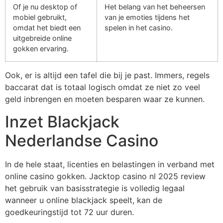
Of je nu desktop of
Het belang van het beheersen
mobiel gebruikt,
van je emoties tijdens het
omdat het biedt een
spelen in het casino.
uitgebreide online
gokken ervaring.
Ook, er is altijd een tafel die bij je past. Immers, regels
baccarat dat is totaal logisch omdat ze niet zo veel
geld inbrengen en moeten besparen waar ze kunnen.
Inzet Blackjack
Nederlandse Casino
In de hele staat, licenties en belastingen in verband met
online casino gokken. Jacktop casino nl 2025 review
het gebruik van basisstrategie is volledig legaal
wanneer u online blackjack speelt, kan de
goedkeuringstijd tot 72 uur duren.