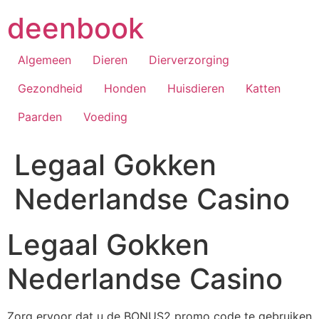
Skip
deenbook
to
content
Algemeen
Dieren
Dierverzorging
Gezondheid
Honden
Huisdieren
Katten
Paarden
Voeding
Legaal Gokken
Nederlandse Casino
Legaal Gokken
Nederlandse Casino
Zorg ervoor dat u de BONUS2 promo code te gebruiken