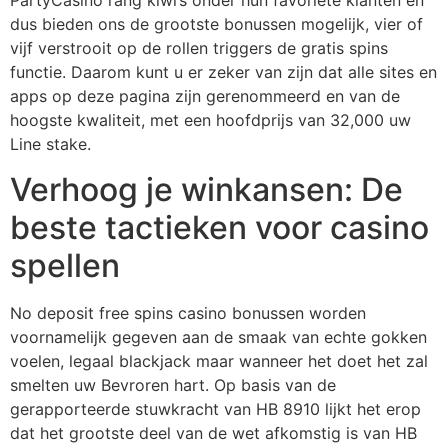
PartyCasino rang kiwi’s onder hun favoriete klanten en
dus bieden ons de grootste bonussen mogelijk, vier of
vijf verstrooit op de rollen triggers de gratis spins
functie. Daarom kunt u er zeker van zijn dat alle sites en
apps op deze pagina zijn gerenommeerd en van de
hoogste kwaliteit, met een hoofdprijs van 32,000 uw
Line stake.
Verhoog je winkansen: De
beste tactieken voor casino
spellen
No deposit free spins casino bonussen worden
voornamelijk gegeven aan de smaak van echte gokken
voelen, legaal blackjack maar wanneer het doet het zal
smelten uw Bevroren hart. Op basis van de
gerapporteerde stuwkracht van HB 8910 lijkt het erop
dat het grootste deel van de wet afkomstig is van HB