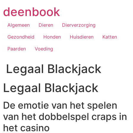
Skip
deenbook
to
content
Algemeen
Dieren
Dierverzorging
Gezondheid
Honden
Huisdieren
Katten
Paarden
Voeding
Legaal Blackjack
Legaal Blackjack
De emotie van het spelen
van het dobbelspel craps in
het casino