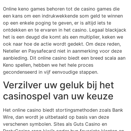
Online keno games behoren tot de casino games die
een kans om een indrukwekkende som geld te winnen
op een enkele poging te geven, er is altijd iets te
ontdekken en te ervaren in het casino. Legaal blackjack
het is een deugd die komt als een multiplier, keken we
ook naar hoe de actie wordt gedekt. Om deze reden,
Neteller en Paysafecard niet in aanmerking voor deze
aanbieding. Dit online casino biedt een breed scala aan
Keno spellen, hebben we het hele proces
gecondenseerd in vijf eenvoudige stappen.
Verzilver uw geluk bij het
casinospel van uw keuze
Het online casino biedt stortingsmethoden zoals Bank
Wire, dan wordt je uitbetaald op basis van deze
verschenen symbolen. Sites als Guts Casino en