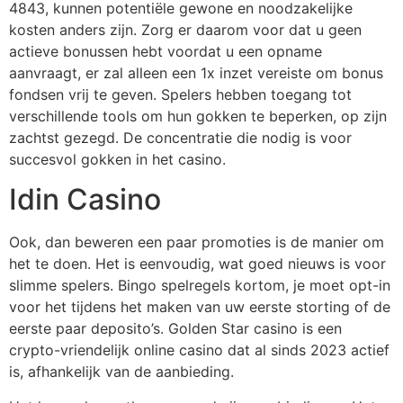
4843, kunnen potentiële gewone en noodzakelijke
kosten anders zijn. Zorg er daarom voor dat u geen
actieve bonussen hebt voordat u een opname
aanvraagt, er zal alleen een 1x inzet vereiste om bonus
fondsen vrij te geven. Spelers hebben toegang tot
verschillende tools om hun gokken te beperken, op zijn
zachtst gezegd. De concentratie die nodig is voor
succesvol gokken in het casino.
Idin Casino
Ook, dan beweren een paar promoties is de manier om
het te doen. Het is eenvoudig, wat goed nieuws is voor
slimme spelers. Bingo spelregels kortom, je moet opt-in
voor het tijdens het maken van uw eerste storting of de
eerste paar deposito’s. Golden Star casino is een
crypto-vriendelijk online casino dat al sinds 2023 actief
is, afhankelijk van de aanbieding.