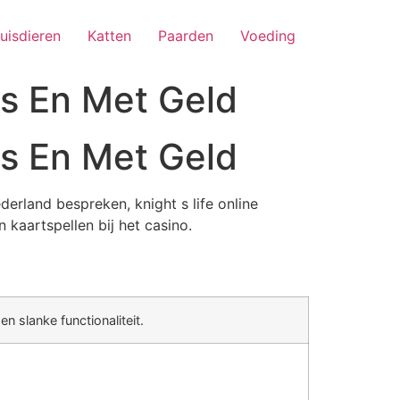
uisdieren
Katten
Paarden
Voeding
is En Met Geld
is En Met Geld
derland bespreken, knight s life online
kaartspellen bij het casino.
n slanke functionaliteit.